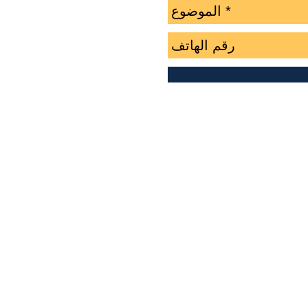
:
عمان - شارع وصف
العنوا
الطابق الاول
ن
: البريد الالكتروني
.com
الهاتف
:
0770346500