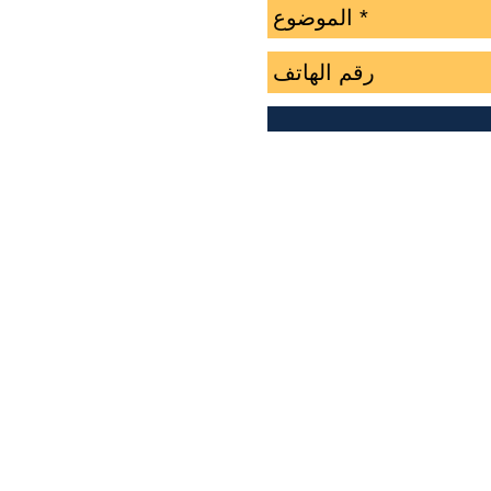
:
عمان - شارع وصف
العنوا
الطابق الاول
ن
: البريد الالكتروني
.com
الهاتف
:
0770346500