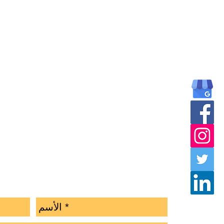
اذا كان لديك اي استفسار وتريد ان تتواصل معنا فلا تتردد ارسل لنا الان وسنرد عليك باسرع وقت ممكن